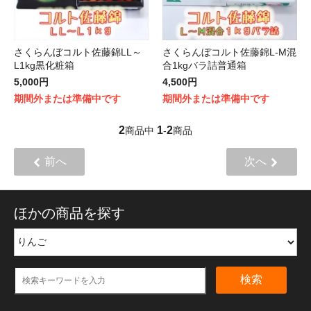
さくらんぼコルト佐藤錦LL～
さくらんぼコルト佐藤錦L-M混
L1kg黒化粧箱
合1kgバラ詰普通箱
5,000円
4,500円
期間外または準備中です
期間外または準備中です
2
1
2
商品中
-
商品
前へ
次へ
ほかの商品を探す
検索