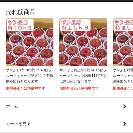
売れ筋商品
サンふじ特10kg約36-40個フ
サンふじ特上5kg約14-16個フ
サンふじ特撰5
ルーツキャップ詰※11月下旬
ルーツキャップ詰※11月下旬
ルーツキャッ
以降出荷となります
以降出荷となります
以降出荷と
期間外または準備中です
期間外または準備中です
期間外また
ホーム
カートを見る