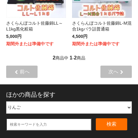
さくらんぼコルト佐藤錦LL～
さくらんぼコルト佐藤錦L-M混
L1kg黒化粧箱
合1kgバラ詰普通箱
5,000円
4,500円
期間外または準備中です
期間外または準備中です
2
1
2
商品中
-
商品
前へ
次へ
ほかの商品を探す
検索