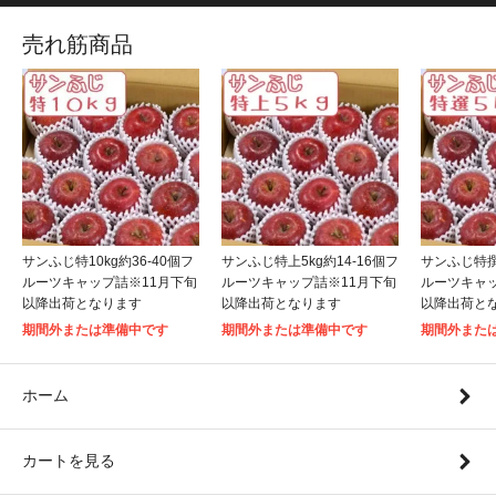
売れ筋商品
サンふじ特10kg約36-40個フ
サンふじ特上5kg約14-16個フ
サンふじ特撰5
ルーツキャップ詰※11月下旬
ルーツキャップ詰※11月下旬
ルーツキャッ
以降出荷となります
以降出荷となります
以降出荷と
期間外または準備中です
期間外または準備中です
期間外また
ホーム
カートを見る