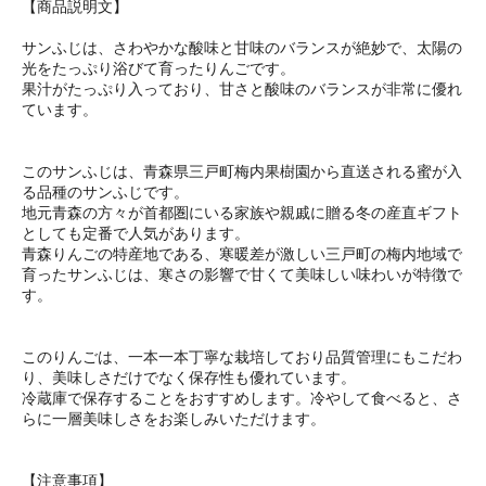
【商品説明文】
サンふじは、さわやかな酸味と甘味のバランスが絶妙で、太陽の
光をたっぷり浴びて育ったりんごです。
果汁がたっぷり入っており、甘さと酸味のバランスが非常に優れ
ています。
このサンふじは、青森県三戸町梅内果樹園から直送される蜜が入
る品種のサンふじです。
地元青森の方々が首都圏にいる家族や親戚に贈る冬の産直ギフト
としても定番で人気があります。
青森りんごの特産地である、寒暖差が激しい三戸町の梅内地域で
育ったサンふじは、寒さの影響で甘くて美味しい味わいが特徴で
す。
このりんごは、一本一本丁寧な栽培しており品質管理にもこだわ
り、美味しさだけでなく保存性も優れています。
冷蔵庫で保存することをおすすめします。冷やして食べると、さ
らに一層美味しさをお楽しみいただけます。
【注意事項】